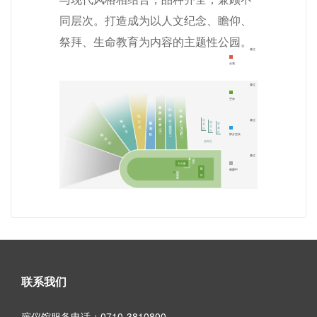
同层次。打造成为以人文纪念、瞻仰、
祭拜、生命教育为内容的主题性公园。
墓位
全满
墓位
空余
墓位
流
旗
普
芳
艺
墓
区
区
区
部分空余
福寿区
墓位
修建中
联系我们
殡仪馆服务电话：0710-3810800