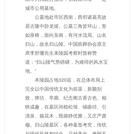
城市公用墓地。
公墓地处市区西南，西邻诸葛亮故
居古隆中卧龙坡。公墓三角皆环山，形
如座椅，面向东南，有河水流焉。山名
归山，故名归山陵。中国殡葬协会原主
席李舒珊先生来陵园考察时曾称赞
道：“归山陵气势磅礴，为难得的风水宝
地。”
本陵园占地320亩，在总体布局上
完全以中国传统文化为前渠，新颖别
致，牌坊、亭廊、纪念阁古香古色、相
映成趣，在墓区间植松墙、铺曲径、引
清泉、栽花木，既僻静优雅，又庄严肃
穆。归山陵墓区，各种墓形考究，传统
与现代风格相结合，品种齐全，兼顾不