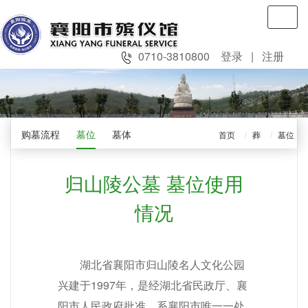
Toggl
navig
0710-3810800
登录
|
注册
购墓流程
墓位
墓体
首页
葬
墓位
归山陵公墓 墓位使用
情况
湖北省襄阳市归山陵名人文化公园
兴建于1997年，是经湖北省民政厅、襄
阳市人民政府批准，系襄阳市唯一一处